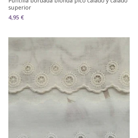
Puntilla bordada blonda pico calado y calado
superior
4,95
€