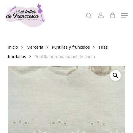
Skip
to
Men
search
account
Close
main
Menu
content
Inicio
Mercería
Puntillas y fruncidos
Tiras
bordadas
Puntilla bordada panel de abeja