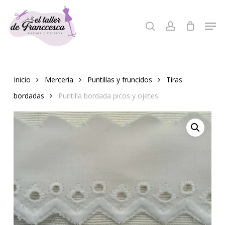
Skip
to
Men
search
account
Close
main
Menu
content
Inicio
Mercería
Puntillas y fruncidos
Tiras
bordadas
Puntilla bordada picos y ojetes