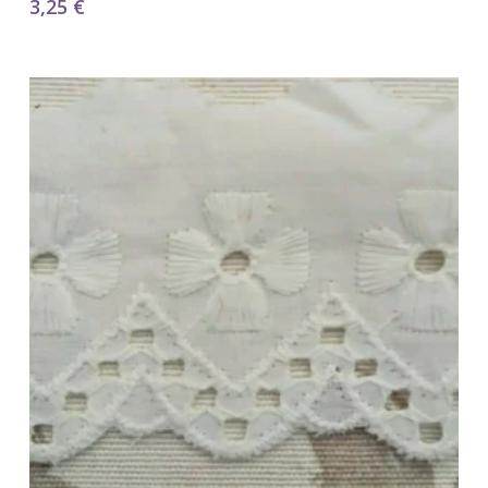
3,25
€