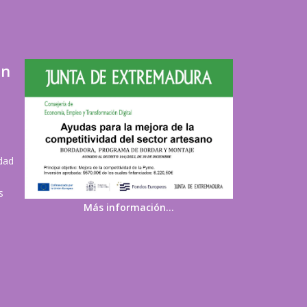
ón
idad
s
Más información…