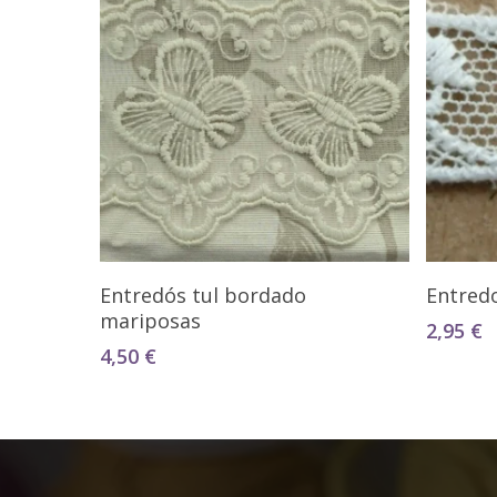
Seleccionar Opciones
Entredós tul bordado
Entred
mariposas
2,95
€
4,50
€