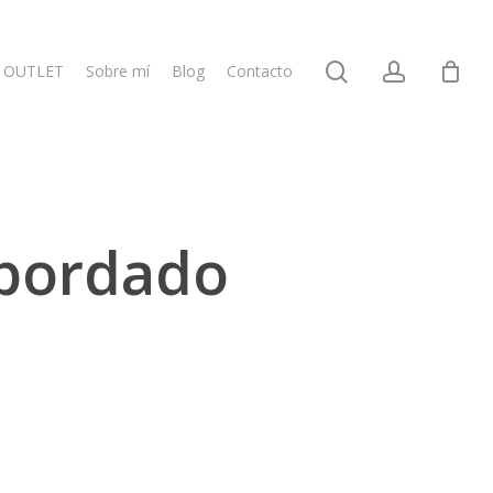
search
account
OUTLET
Sobre mí
Blog
Contacto
l bordado