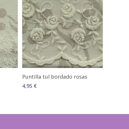
Seleccionar Opciones
Puntilla tul bordado rosas
4,95
€