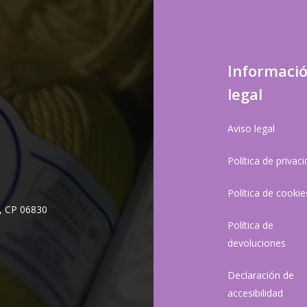
Informaci
legal
Aviso legal
Política de privac
Política de cookie
, CP 06830
Política de
devoluciones
Declaración de
accesibilidad