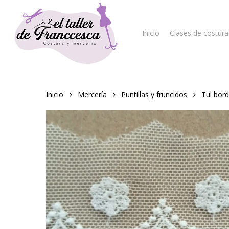
Skip
to
main
Inicio
Clases de costura
content
Hit enter to search or ESC to close
Inicio
Mercería
Puntillas y fruncidos
Tul bor