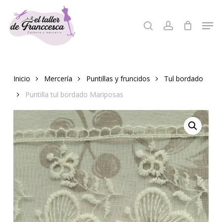
Skip
to
Men
search
account
Close
main
Menu
content
Inicio
Mercería
Puntillas y fruncidos
Tul bordado
Puntilla tul bordado Mariposas