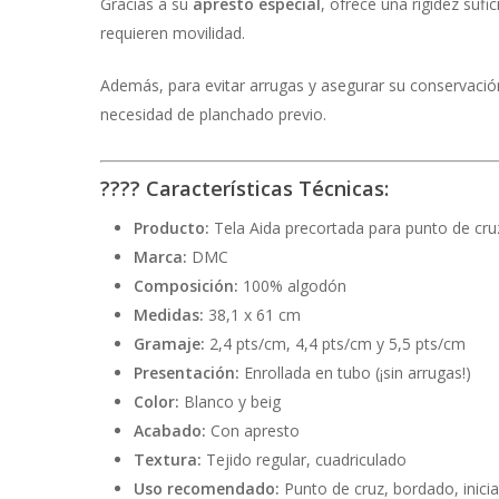
Gracias a su
apresto especial
, ofrece una rigidez suf
requieren movilidad.
Además, para evitar arrugas y asegurar su conservació
necesidad de planchado previo.
????
Características Técnicas:
Producto:
Tela Aida precortada para punto de cru
Marca:
DMC
Composición:
100% algodón
Medidas:
38,1 x 61 cm
Gramaje:
2,4 pts/cm, 4,4 pts/cm y 5,5 pts/cm
Presentación:
Enrollada en tubo (¡sin arrugas!)
Color:
Blanco y beig
Acabado:
Con apresto
Textura:
Tejido regular, cuadriculado
Uso recomendado:
Punto de cruz, bordado, inici