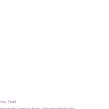
cruz
,
Textil
precortada a precios bajos
,
tela precortada aida