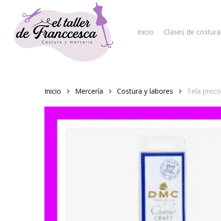
Skip
to
main
Inicio
Clases de costura
content
Hit enter to search or ESC to close
Inicio
Mercería
Costura y labores
Tela preco