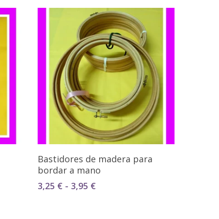
Seleccionar Opciones
Bastidores de madera para
bordar a mano
Rango
3,25
€
-
3,95
€
de
precios:
desde