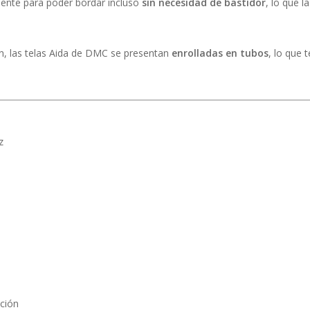
iciente para poder bordar incluso
sin necesidad de bastidor
, lo que l
n, las telas Aida de DMC se presentan
enrolladas en tubos
, lo que 
z
ación