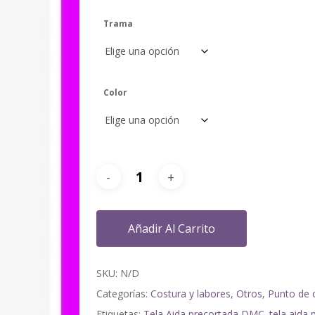
Trama
Color
Añadir Al Carrito
SKU:
N/D
Categorías:
Costura y labores
,
Otros
,
Punto de 
Etiquetas:
Tela Aida precortada DMC. tela aida 