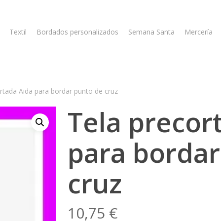
Textil
Bordados personalizados
Semana Santa
Mercería
rtada Aida para bordar punto de cruz
Tela precor
para bordar
cruz
10,75
€