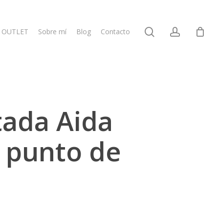
search
account
OUTLET
Sobre mí
Blog
Contacto
tada Aida
 punto de