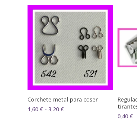
Seleccionar Opciones
Corchete metal para coser
Regula
tirante
Rango
1,60
€
-
3,20
€
de
0,40
€
precios:
desde
1,60 €