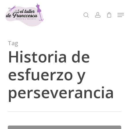
Skip
to
Men
search
account
Close
main
Menu
content
Tag
Historia de
esfuerzo y
perseverancia