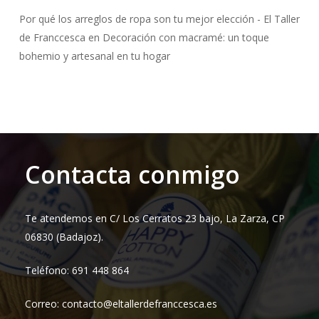
Por qué los arreglos de ropa son tu mejor elección - El Taller
de Franccesca
en
Decoración con macramé: un toque
bohemio y artesanal en tu hogar
Contacta conmigo
Te atendemos en C/ Los Cerratos 23 bajo, La Zarza, CP
06830 (Badajoz).
Teléfono: 691 448 864
Correo: contacto@eltallerdefranccesca.es