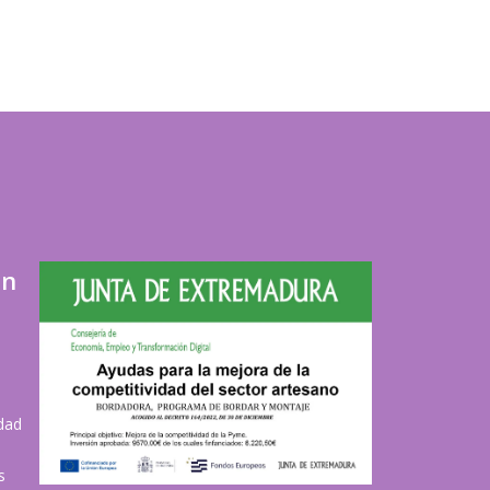
ón
idad
s