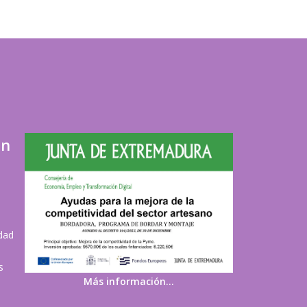
ón
idad
s
Más información…