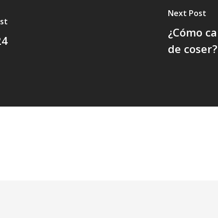
Next Post
st
¿Cómo cam
24
de coser?