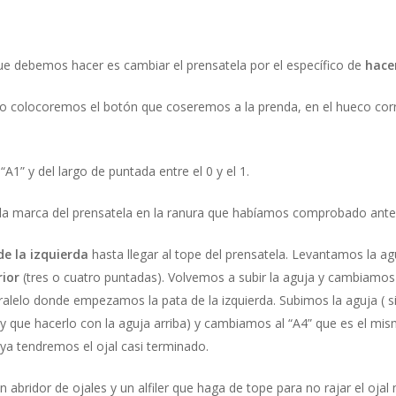
ue debemos hacer es cambiar el prensatela por el específico de
hacer
llo colocoremos el botón que coseremos a la prenda, en el hueco co
“A1” y del largo de puntada entre el 0 y el 1.
la marca del prensatela en la ranura que habíamos comprobado antes
e la izquierda
hasta llegar al tope del prensatela. Levantamos la ag
rior
(tres o cuatro puntadas). Volvemos a subir la aguja y cambiamos
ralelo donde empezamos la pata de la izquierda. Subimos la aguja ( s
ay que hacerlo con la aguja arriba) y cambiamos al “A4” que es el mi
ya tendremos el ojal casi terminado.
un abridor de ojales y un alfiler que haga de tope para no rajar el ojal