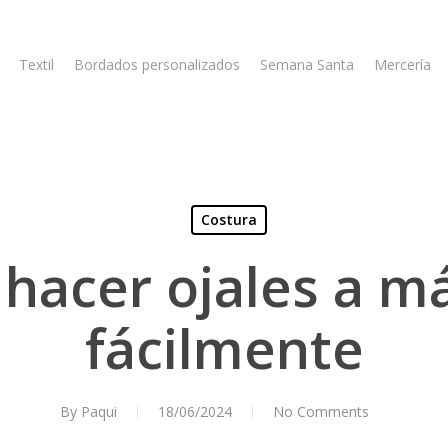
Textil
Bordados personalizados
Semana Santa
Mercería
Costura
hacer ojales a m
fácilmente
By
Paqui
18/06/2024
No Comments