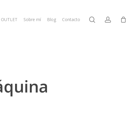
search
account
OUTLET
Sobre mí
Blog
Contacto
áquina