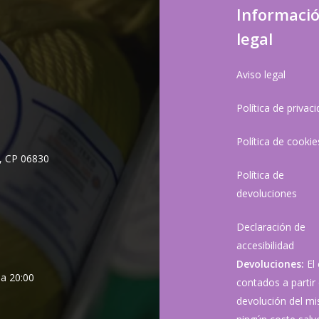
Informaci
legal
Aviso legal
Política de privac
Política de cookie
, CP 06830
Política de
devoluciones
Declaración de
accesibilidad
Devoluciones:
El
 a 20:00
contados a partir 
devolución del mis