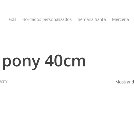
Textil
Bordados personalizados
Semana Santa
Mercería
r pony 40cm
40cm”
Mostrando