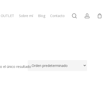
search
account
OUTLET
Sobre mí
Blog
Contacto
 el único resultado