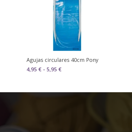
Seleccionar Opciones
Agujas circulares 40cm Pony
Rango
4,95
€
-
5,95
€
de
precios:
desde
4,95 €
hasta
5,95 €