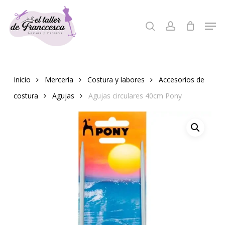
Skip
to
Men
search
account
Close
main
Menu
content
Inicio
Mercería
Costura y labores
Accesorios de
costura
Agujas
Agujas circulares 40cm Pony