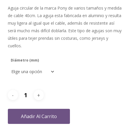
precios:
Aguja circular de la marca Pony de varios tamaños y medida
desde
de cable 40cm. La aguja esta fabricada en aluminio y resulta
4,95 €
muy ligera al igual que el cable, además de resistente así
hasta
será mucho más difícil doblarla. Este tipo de agujas son muy
5,95 €
útiles para tejer prendas sin costuras, como jerseys y
cuellos.
Diámetro (mm)
Añadir Al Carrito