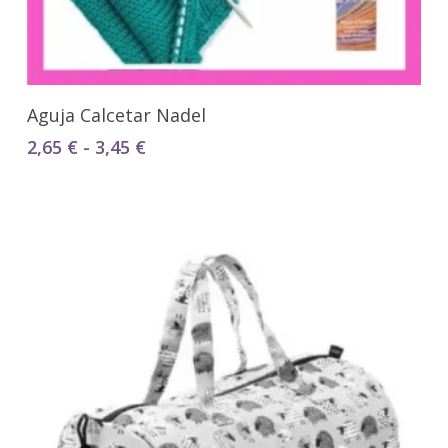
Seleccionar Opciones
Aguja Calcetar Nadel
Rango
2,65
€
-
3,45
€
de
precios:
desde
2,65 €
hasta
3,45 €