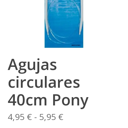
Agujas
circulares
40cm Pony
Rango
4,95
€
-
5,95
€
de