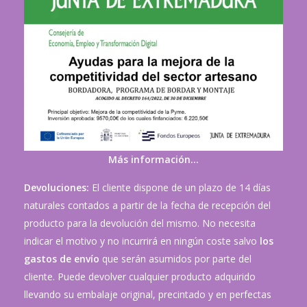
Más información…
Devoluciones:
El cliente dispone de un plazo de 14 días
naturales contados a partir de la fecha de recepción del
producto para la devolución del mismo. No necesita
indicar el motivo y no incurrirá en ningún coste salvo
los
gastos de envío
que serán asumidos por parte del
cliente. Puede devolver cualquier producto adquirido
llevando su embalaje original, precintado y en perfectas