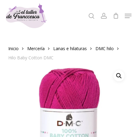
Skip
to
Men
search
account
Close
main
Menu
content
Inicio
Mercería
Lanas e hilaturas
DMC hilo
Hilo Baby Cotton DMC