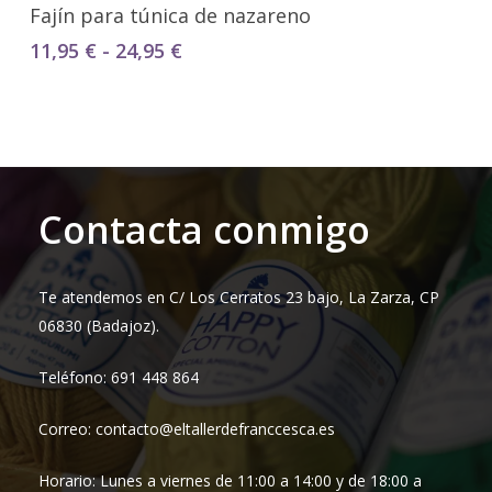
Seleccionar Opciones
Fajín para túnica de nazareno
Rango
11,95
€
-
24,95
€
de
precios:
desde
11,95 €
hasta
24,95 €
Contacta conmigo
Te atendemos en C/ Los Cerratos 23 bajo, La Zarza, CP
06830 (Badajoz).
Teléfono: 691 448 864
Correo: contacto@eltallerdefranccesca.es
Horario: Lunes a viernes de 11:00 a 14:00 y de 18:00 a