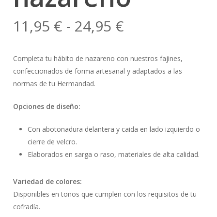
Rango
11,95
€
-
24,95
€
de
precios:
Completa tu hábito de nazareno con nuestros fajines,
desde
confeccionados de forma artesanal y adaptados a las
11,95 €
normas de tu Hermandad.
hasta
Opciones de diseño:
24,95 €
Con abotonadura delantera y caida en lado izquierdo o
cierre de velcro.
Elaborados en sarga o raso, materiales de alta calidad.
Variedad de colores:
Disponibles en tonos que cumplen con los requisitos de tu
cofradía.