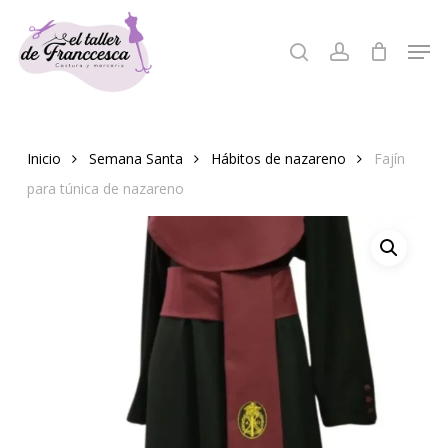
Skip
to
Men
search
account
Close
main
Menu
content
Inicio
Semana Santa
Hábitos de nazareno
Fajín
para túnica de nazareno