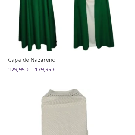
Seleccionar Opciones
Capa de Nazareno
Rango
129,95
€
-
179,95
€
de
precios:
desde
129,95 €
hasta
179,95 €