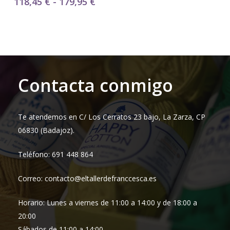
Rango
118,45
€
-
179,95
€
de
precios:
desde
118,45 €
hasta
179,95 €
Contacta conmigo
Te atendemos en C/ Los Cerratos 23 bajo, La Zarza, CP
06830 (Badajoz).
Teléfono: 691 448 864
Correo: contacto@eltallerdefranccesca.es
Horario: Lunes a viernes de 11:00 a 14:00 y de 18:00 a
20:00
Sábados de 11:00 a 14:00