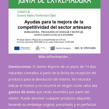
Más información…
Devoluciones:
El cliente dispone de un plazo de 14 días
naturales contados a partir de la fecha de recepción del
producto para la devolución del mismo. No necesita
indicar el motivo y no incurrirá en ningún coste salvo
los
gastos de envío
que serán asumidos por parte del
cliente. Puede devolver cualquier producto adquirido
llevando su embalaje original, precintado y en perfectas