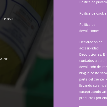
Política de privac
Política de cookie
, CP 06830
Política de
devoluciones
Declaración de
accesibilidad
Devoluciones:
El
 a 20:00
contados a partir 
devolución del mis
ningún coste sal
parte del cliente.
llevando su embala
exceptuando
art
productos por enc