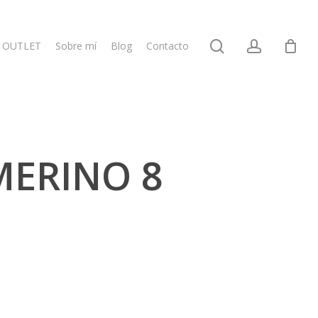
search
account
OUTLET
Sobre mí
Blog
Contacto
MERINO 8