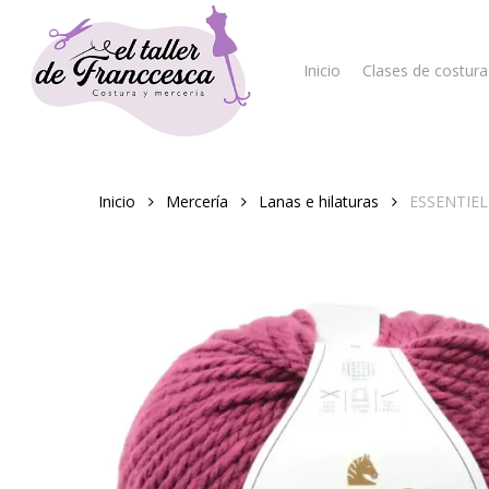
Skip
to
main
Inicio
Clases de costura
content
Hit enter to search or ESC to close
Inicio
Mercería
Lanas e hilaturas
ESSENTIE