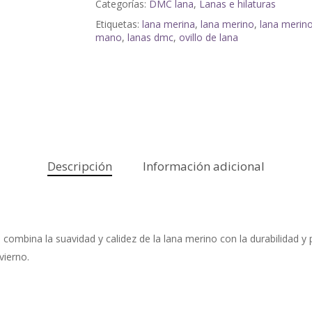
Categorías:
DMC lana
,
Lanas e hilaturas
Etiquetas:
lana merina
,
lana merino
,
lana merino
mano
,
lanas dmc
,
ovillo de lana
Descripción
Información adicional
ombina la suavidad y calidez de la lana merino con la durabilidad y pra
vierno.