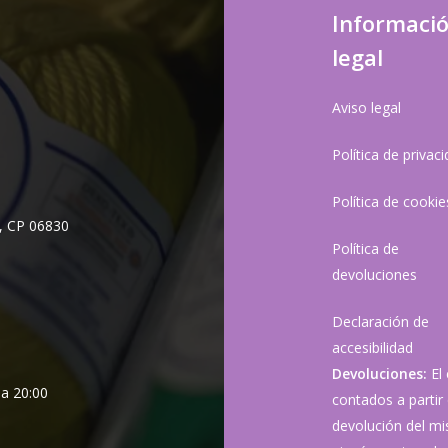
Informaci
legal
Aviso legal
Política de privac
Política de cookie
, CP 06830
Política de
devoluciones
Declaración de
accesibilidad
Devoluciones:
El
 a 20:00
contados a partir 
devolución del mis