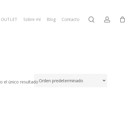
search
account
OUTLET
Sobre mí
Blog
Contacto
 el único resultado