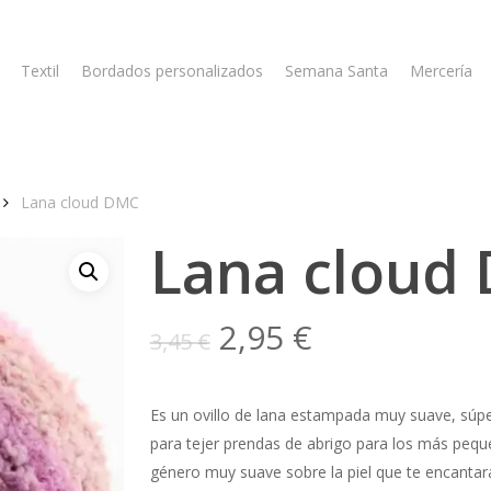
Textil
Bordados personalizados
Semana Santa
Mercería
Lana cloud DMC
Lana cloud
El
El
2,95
€
3,45
€
precio
precio
original
actual
Es un ovillo de lana estampada muy suave, súpe
era:
es:
para tejer prendas de abrigo para los más pequ
3,45 €.
2,95 €.
género muy suave sobre la piel que te encantar