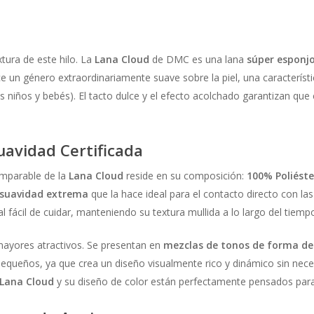
xtura de este hilo. La
Lana Cloud
de DMC es una lana
súper esponj
e un género extraordinariamente suave sobre la piel, una característ
os niños y bebés). El tacto dulce y el efecto acolchado garantizan que
uavidad Certificada
comparable de la
Lana Cloud
reside en su composición:
100% Poliéste
suavidad extrema
que la hace ideal para el contacto directo con la
 fácil de cuidar, manteniendo su textura mullida a lo largo del tiempo
mayores atractivos. Se presentan en
mezclas de tonos de forma d
s pequeños, ya que crea un diseño visualmente rico y dinámico sin ne
Lana Cloud
y su diseño de color están perfectamente pensados para 