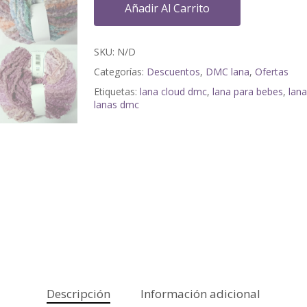
Añadir Al Carrito
SKU:
N/D
Categorías:
Descuentos
,
DMC lana
,
Ofertas
Etiquetas:
lana cloud dmc
,
lana para bebes
,
lana
lanas dmc
Descripción
Información adicional