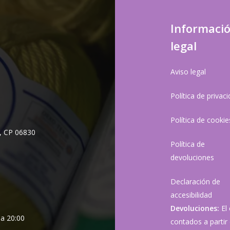
Informaci
legal
Aviso legal
Política de privac
Política de cookie
, CP 06830
Política de
devoluciones
Declaración de
accesibilidad
Devoluciones:
El
 a 20:00
contados a partir 