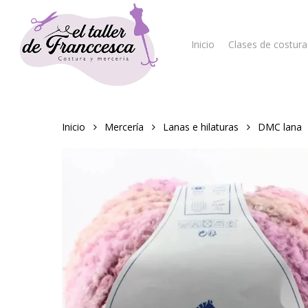
Skip
to
main
Inicio
Clases de costura
content
Hit enter to search or ESC to close
Inicio
Mercería
Lanas e hilaturas
DMC lana