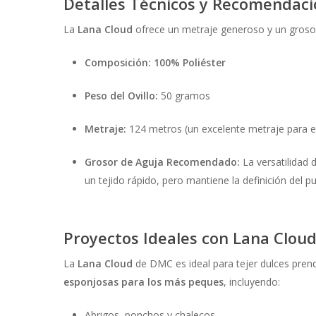
Detalles Técnicos y Recomendaci
La
Lana Cloud
ofrece un metraje generoso y un grosor 
Composición:
100% Poliéster
Peso del Ovillo:
50 gramos
Metraje:
124 metros (un excelente metraje para e
Grosor de Aguja Recomendado:
La versatilidad 
un tejido rápido, pero mantiene la definición del 
Proyectos Ideales con Lana Clou
La
Lana Cloud
de DMC es ideal para tejer dulces pren
esponjosas para los más peques
, incluyendo:
Abrigos, ponchos y chalecos.