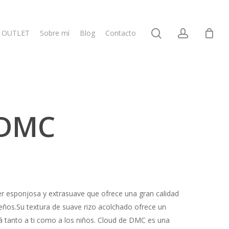
search
account
OUTLET
Sobre mí
Blog
Contacto
 DMC
r esponjosa y extrasuave que ofrece una gran calidad
eños.Su textura de suave rizo acolchado ofrece un
á tanto a ti como a los niños. Cloud de DMC es una