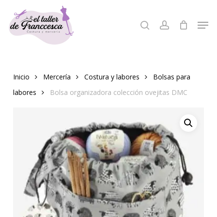
Skip
to
Men
search
account
Close
main
Menu
content
Inicio
Mercería
Costura y labores
Bolsas para
labores
Bolsa organizadora colección ovejitas DMC