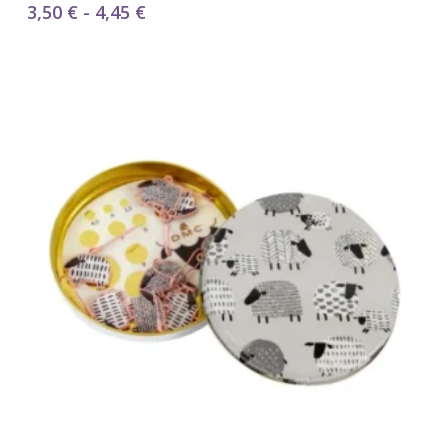
Rango
3,50
€
-
4,45
€
de
precios:
desde
3,50 €
hasta
4,45 €