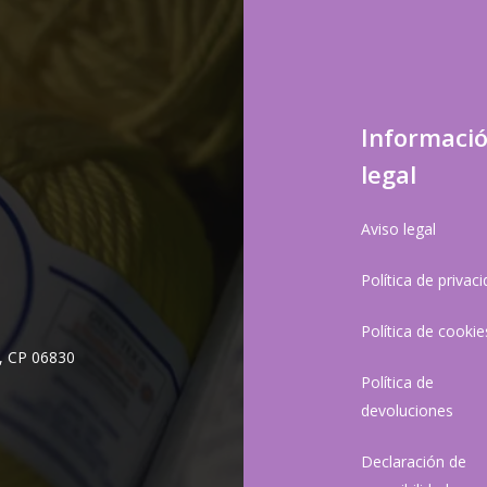
Informaci
legal
Aviso legal
Política de privac
Política de cookie
, CP 06830
Política de
devoluciones
Declaración de