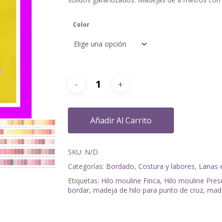
Color
Añadir Al Carrito
SKU:
N/D
Categorías:
Bordado
,
Costura y labores
,
Lanas e
Etiquetas:
Hilo mouline Finca
,
Hilo mouline Pres
bordar
,
madeja de hilo para punto de cruz
,
made