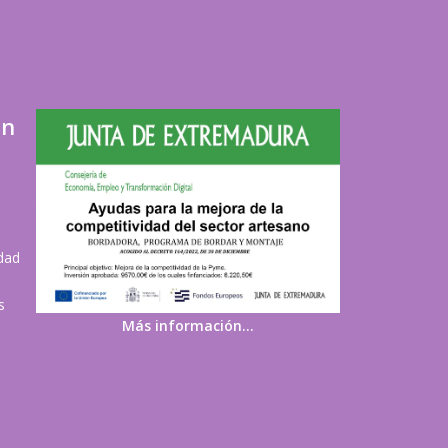
ón
idad
s
Más información…