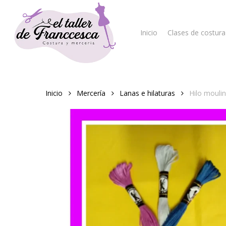
Skip
to
main
Inicio
Clases de costura
content
Hit enter to search or ESC to close
Inicio
Mercería
Lanas e hilaturas
Hilo mouli