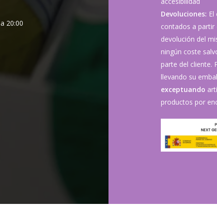
accesibilidad
Devoluciones:
El
 a 20:00
contados a partir 
devolución del mis
ningún coste sal
parte del cliente.
llevando su embala
exceptuando
art
productos por enc