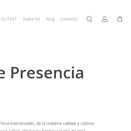
search
account
OUTLET
Sobre mí
Blog
Contacto
e Presencia
Finca mercerizado, de la máxima calidad y colores
eis cabos. Ideal para bordar y punto de cruz.