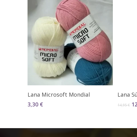
Seleccionar Opciones
Lana Microsoft Mondial
Lana S
El
3,30
€
1
14,95
€
pr
or
er
14