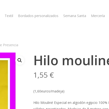
Textil
Bordados personalizados
Semana Santa
Mercería
ne Presencia
Hilo moulin
1,55
€
(1,60euros/madeja)
Hilo Mouliné Especial en algodón egipcio 100% 
sólidos garantizados. Madejas de 8 metros con s