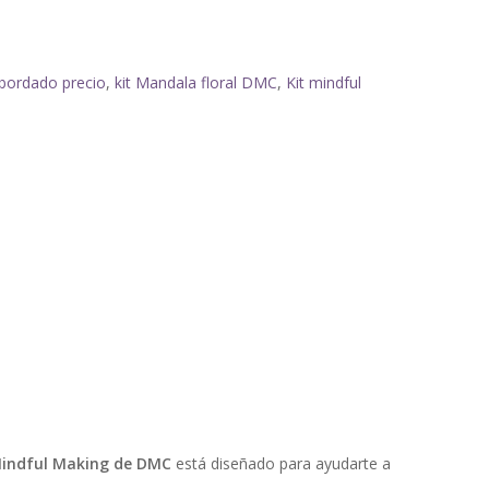
 bordado precio
,
kit Mandala floral DMC
,
Kit mindful
Mindful Making de DMC
está diseñado para ayudarte a