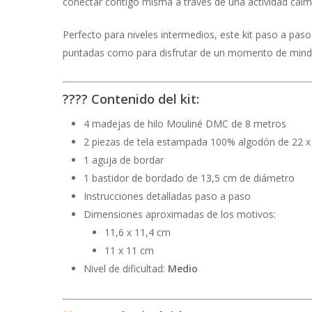
conectar contigo misma a través de una actividad calmad
Perfecto para niveles intermedios, este kit paso a paso
puntadas como para disfrutar de un momento de mindf
????
Contenido del kit:
4 madejas de hilo Mouliné DMC de 8 metros
2 piezas de tela estampada 100% algodón de 22 
1 aguja de bordar
1 bastidor de bordado de 13,5 cm de diámetro
Instrucciones detalladas paso a paso
Dimensiones aproximadas de los motivos:
11,6 x 11,4 cm
11 x 11 cm
Nivel de dificultad:
Medio