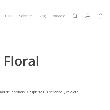
search
account
OUTLET
Sobre mí
Blog
Contacto
 Floral
dad del bordado. Despierta tus sentidos y relájate