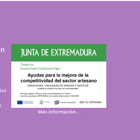
ón
idad
s
Más información…