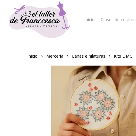
Skip
to
main
Inicio
Clases de costura
content
Hit enter to search or ESC to close
Inicio
Mercería
Lanas e hilaturas
Kits DMC