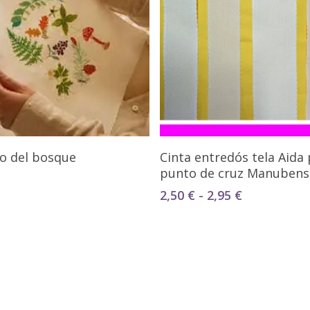
Añadir Al Carrito
Seleccionar Opciones
ro del bosque
Cinta entredós tela Aida
punto de cruz Manubens
Rango
2,50
€
-
2,95
€
de
precios:
desde
2,50 €
hasta
2,95 €