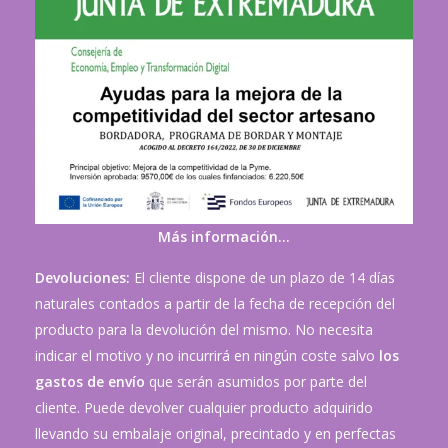
Más información…
Devoluciones:
El cliente dispone de un plazo de 14 días
naturales contados a partir de la fecha de recepción del
producto para la devolución del mismo. No necesita
indicar el motivo y no incurrirá en ningún coste salvo
los
gastos de envío
que serán asumidos por parte del
cliente. Puede devolver cualquier producto adquirido
llevando su embalaje original, precintado y en perfectas