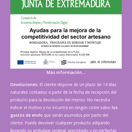
Más información…
Devoluciones:
El cliente dispone de un plazo de 14 días
naturales contados a partir de la fecha de recepción del
producto para la devolución del mismo. No necesita
indicar el motivo y no incurrirá en ningún coste salvo
los
gastos de envío
que serán asumidos por parte del
cliente. Puede devolver cualquier producto adquirido
llevando su embalaje original, precintado y en perfectas