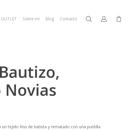
search
account
OUTLET
Sobre mí
Blog
Contacto
Bautizo,
 Novias
o
os:
un tejido fino de batista y rematado con una puntilla