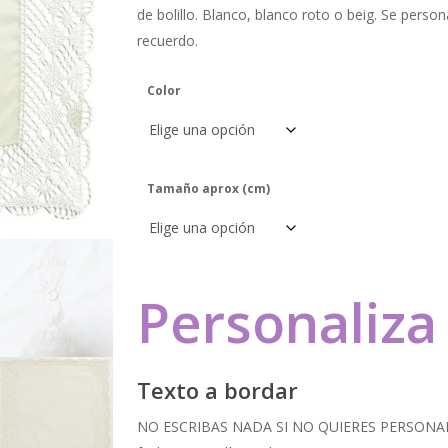
desd
de bolillo. Blanco, blanco roto o beig. Se perso
10,50
recuerdo.
hasta
15,50
Color
Tamaño aprox (cm)
Personaliza
Texto a bordar
NO ESCRIBAS NADA SI NO QUIERES PERSONALI