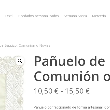
Textil
Bordados personalizados
Semana Santa
Mercería
de Bautizo, Comunión o Novias
Pañuelo de 
Comunión o
Rang
10,50
€
-
15,50
€
de
preci
Pañuelo confeccionado de forma artesanal. Con 