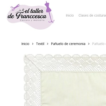
Skip
to
main
Inicio
Clases de costura
content
Hit enter to search or ESC to close
Inicio
Textil
Pañuelo de ceremonia
Pañuelo 