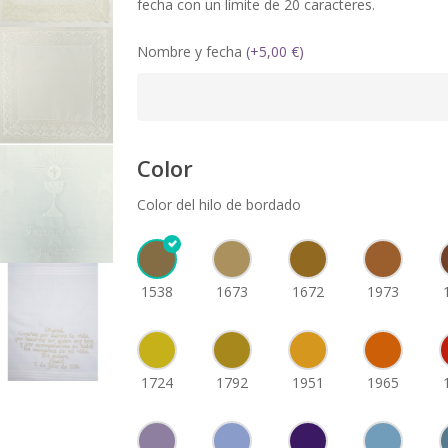
fecha con un límite de 20 caracteres.
Nombre y fecha
(
+
5,00
€
)
Color
Color del hilo de bordado
1538
1673
1672
1973
1724
1792
1951
1965