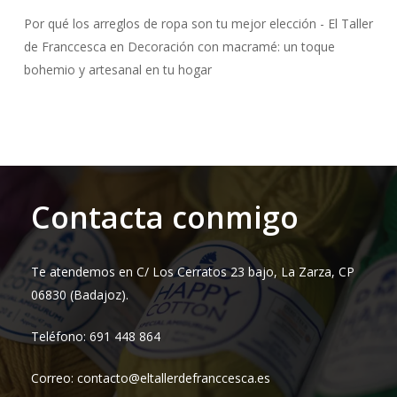
Por qué los arreglos de ropa son tu mejor elección - El Taller
de Franccesca
en
Decoración con macramé: un toque
bohemio y artesanal en tu hogar
Contacta conmigo
Te atendemos en C/ Los Cerratos 23 bajo, La Zarza, CP
06830 (Badajoz).
Teléfono: 691 448 864
Correo: contacto@eltallerdefranccesca.es