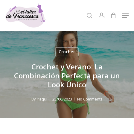
Skip
to
Men
search
account
Close
main
Menu
content
Crochet
Crochet y Verano: La
Combinación Perfecta para un
Look Único
By
Paqui
25/06/2023
No Comments