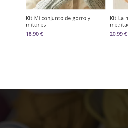
Añadir Al Carrito
Kit Mi conjunto de gorro y
Kit La 
mitones
medita
18,90
€
20,99
€