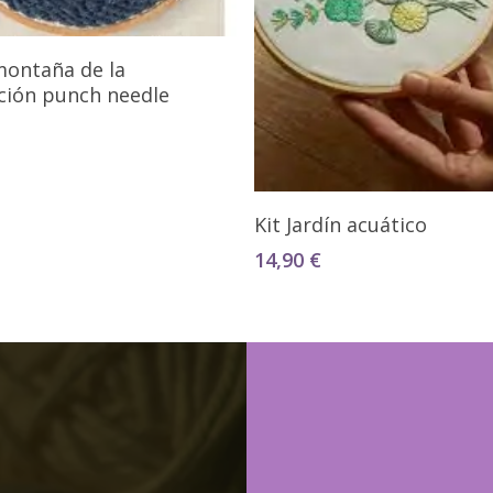
Añadir Al Carrito
montaña de la
ción punch needle
Añadir Al Carrito
Kit Jardín acuático
14,90
€