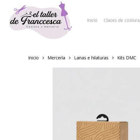
Skip
to
main
Inicio
Clases de costura
content
Hit enter to search or ESC to close
Inicio
Mercería
Lanas e hilaturas
Kits DMC