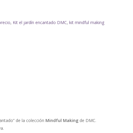
precio
,
Kit el jardín encantado DMC
,
kit mindful making
ncantado” de la colección
Mindful Making
de DMC.
va.