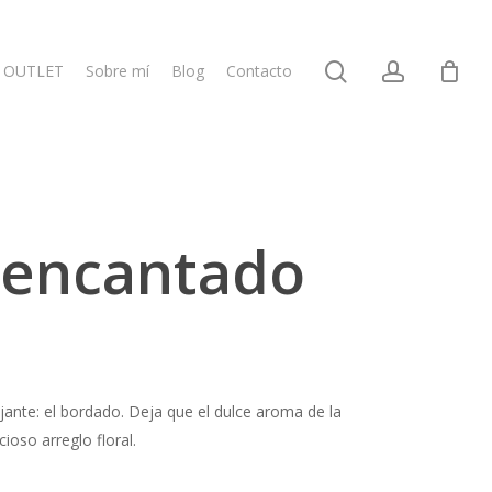
search
account
OUTLET
Sobre mí
Blog
Contacto
n encantado
jante: el bordado. Deja que el dulce aroma de la
oso arreglo floral.