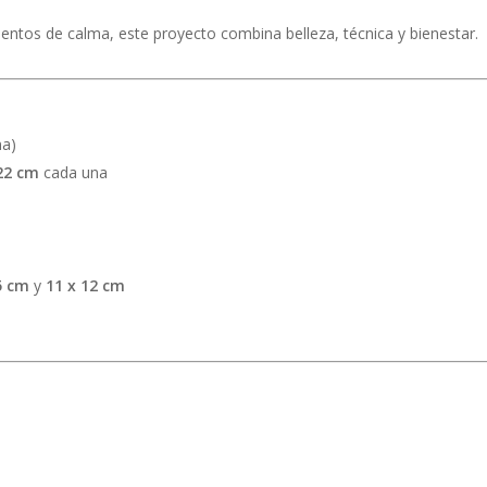
entos de calma, este proyecto combina belleza, técnica y bienestar.
na)
22 cm
cada una
5 cm
y
11 x 12 cm