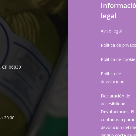
Informaci
legal
Aviso legal
Política de privac
Política de cookie
, CP 06830
Política de
devoluciones
Declaración de
accesibilidad
Devoluciones:
El
 a 20:00
contados a partir 
devolución del mis
ningún coste sal