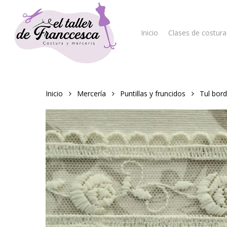
Skip
to
main
Inicio
Clases de costura
content
Hit enter to search or ESC to close
Inicio
Mercería
Puntillas y fruncidos
Tul bor