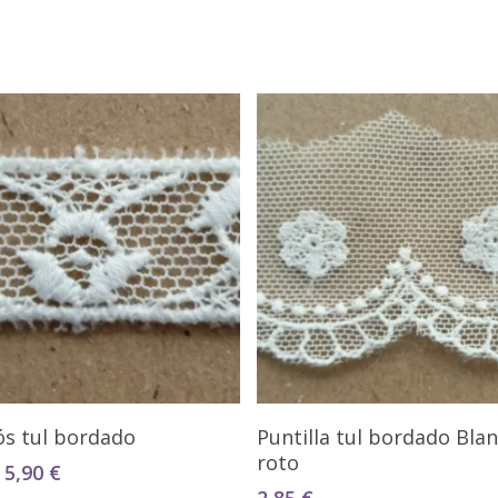
Seleccionar Opciones
Seleccionar Opciones
ós tul bordado
Puntilla tul bordado Bla
roto
Rango
5,90
€
de