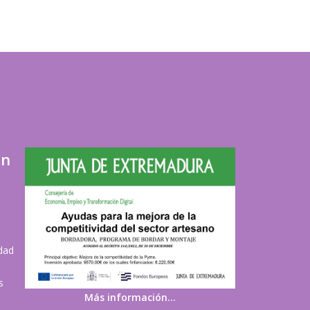
ón
idad
s
Más información…