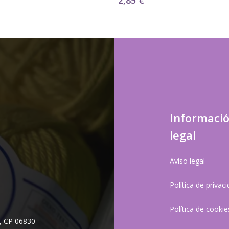
2,85
€
precios:
desde
1,90 €
hasta
5,90 €
Informaci
legal
Aviso legal
Política de privac
Política de cookie
, CP 06830