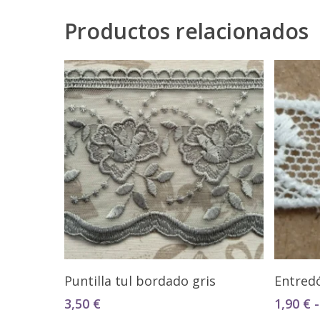
Productos relacionados
Seleccionar Opciones
Puntilla tul bordado gris
Entred
3,50
€
1,90
€
-