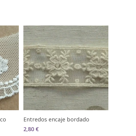
Seleccionar Opciones
nco
Entredos encaje bordado
2,80
€