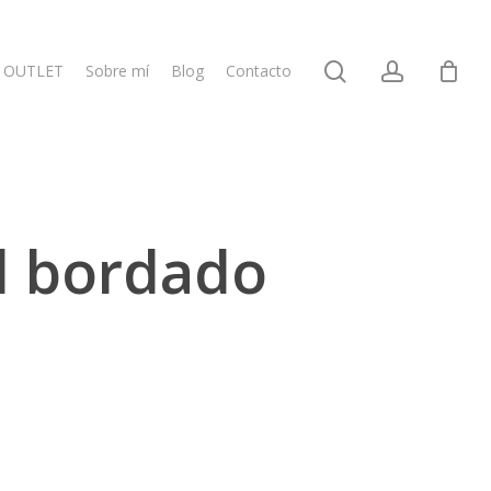
search
account
OUTLET
Sobre mí
Blog
Contacto
l bordado