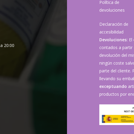
Política de
devoluciones
Declaración de
accesibilidad
Devoluciones:
El
 a 20:00
contados a partir 
devolución del mis
ningún coste sal
parte del cliente.
llevando su embala
exceptuando
art
productos por enc